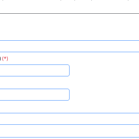
)
(*)