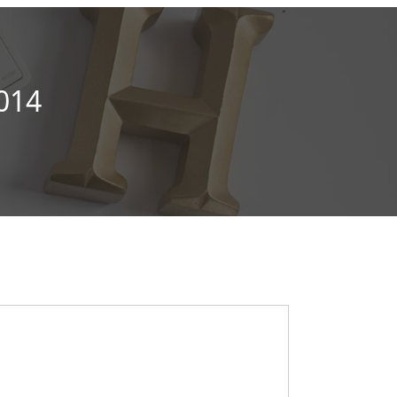
014
os gratuitos