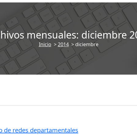
chivos mensuales: diciembre 2
Inicio
>
2014
>
diciembre
rsos de informática
cursos desempleados
curs
s para trabajadores
oferta formativa
ño de redes departamentales