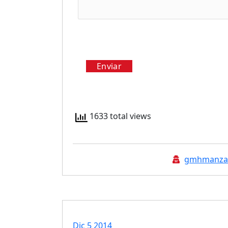
Enviar
1633 total views
certificados profesionalidad
cu
gmhmanza
cursos para autónomos
curso
Dic 5 2014