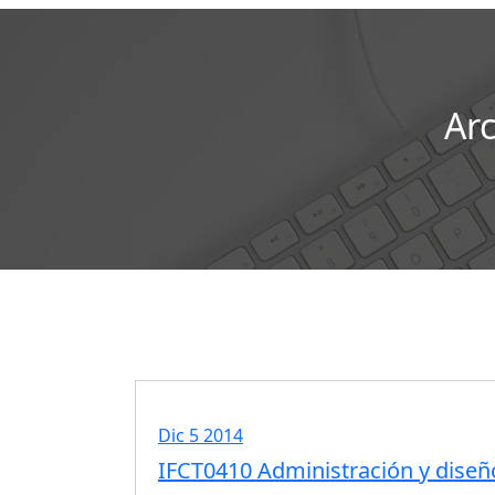
Ar
certificados profesionalidad
cu
cursos para autónomos
curso
Dic 5 2014
IFCT0410 Administración y dise