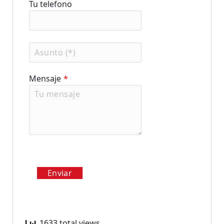
Tu telefono
Mensaje
*
certificados profesionalidad
cursos de informática
Enviar
cursos desempleados
cursos gratuitos
1633 total views