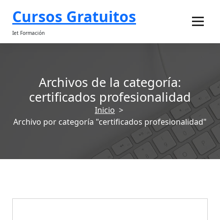
Cursos Gratuitos
Iet Formación
certificados profesionalidad
cursos de informática
cursos desempleados
Archivos de la categoría:
certificados profesionalidad
cursos gratuitos
Inicio
>
Archivo por categoría "certificados profesionalidad"
cursos para autónomos
cursos para trabajadores
oferta formativa